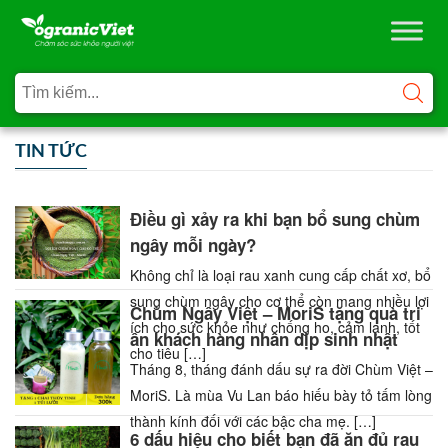
TIN TỨC
Điều gì xảy ra khi bạn bổ sung chùm
ngây mỗi ngày?
Không chỉ là loại rau xanh cung cấp chất xơ, bổ
sung chùm ngây cho cơ thể còn mang nhiều lợi
Chùm Ngây Việt – MoriS tặng quà tri
ích cho sức khỏe như chống ho, cảm lạnh, tốt
ân khách hàng nhân dịp sinh nhật
cho tiêu […]
Tháng 8, tháng đánh dấu sự ra đời Chùm Việt –
MoriS. Là mùa Vu Lan báo hiếu bày tỏ tấm lòng
thành kính đối với các bậc cha mẹ. […]
6 dấu hiệu cho biết bạn đã ăn đủ rau