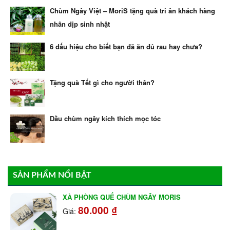
Chùm Ngây Việt – MoriS tặng quà tri ân khách hàng
nhân dịp sinh nhật
6 dấu hiệu cho biết bạn đã ăn đủ rau hay chưa?
Tặng quà Tết gì cho người thân?
Dầu chùm ngây kích thích mọc tóc
SẢN PHẨM NỔI BẬT
XÀ PHÒNG QUẾ CHÙM NGÂY MORIS
80.000
₫
Giá: