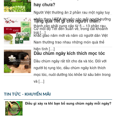
hay chưa?
Người Việt thường ăn 2 phần rau một ngày tuy
nhiên theo USDA khuyến cáo mỗi người trưởng
Tặng quà Tết gì cho người thân?
thành cần phải cung cấp từ 5 – 13 phần rau,
Cứ mỗi độ Tết đến xuân về, trong cái khoảnh
trái […]
khắc giao năm mới và năm cũ người dân Việt
Nam thường trao nhau những món quà thể
hiện tình […]
Dầu chùm ngây kích thích mọc tóc
Dầu chùm ngây rất tốt cho da và tóc. Đối với
người bị rụng tóc, dầu chùm ngây kích thích
mọc tóc, nuôi dưỡng tóc khỏe từ sâu bên trong
và […]
TIN TỨC - KHUYẾN MÃI
Điều gì xảy ra khi bạn bổ sung chùm ngây mỗi ngày?