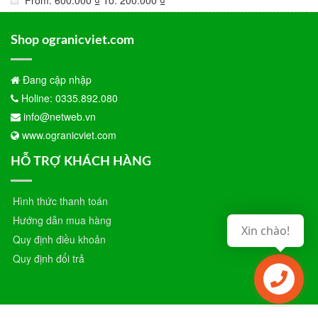
From:
600.000
₫
To:
200.000
₫
Shop ogranicviet.com
Đang cập nhập
Holine: 0335.892.080
info@netweb.vn
www.ogranicviet.com
HỖ TRỢ KHÁCH HÀNG
Hình thức thanh toán
Hướng dẫn mua hàng
Xin chào!
Quy định điều khoản
Quy định đổi trả