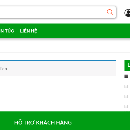
IN TỨC
LIÊN HỆ
L
tion.
HỖ TRỢ KHÁCH HÀNG