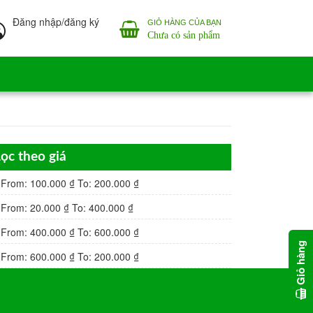
Đăng nhập/đăng ký
GIỎ HÀNG CỦA BẠN
Chưa có sản phẩm
ọc theo giá
From:
100.000
₫
To:
200.000
₫
From:
20.000
₫
To:
400.000
₫
From:
400.000
₫
To:
600.000
₫
Giỏ hàng
From:
600.000
₫
To:
200.000
₫