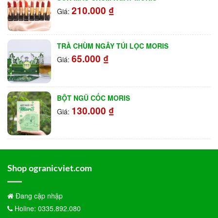
210.000
₫
Giá:
TRÀ CHÙM NGÂY TÚI LỌC MORIS
65.000
₫
Giá:
BỘT NGŨ CỐC MORIS
130.000
₫
Giá:
Shop ogranicviet.com
Đang cập nhập
Holine: 0335.892.080