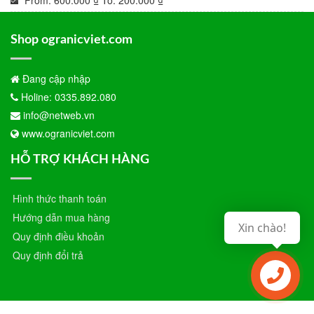
From:
600.000
₫
To:
200.000
₫
Shop ogranicviet.com
Đang cập nhập
Holine: 0335.892.080
info@netweb.vn
www.ogranicviet.com
HỖ TRỢ KHÁCH HÀNG
Hình thức thanh toán
Hướng dẫn mua hàng
Xin chào!
Quy định điều khoản
Quy định đổi trả